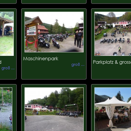
Maschinenpark
d
Parkplatz & gross
groß ...
groß ...