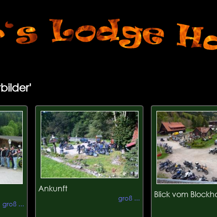
bilder'
Ankunft
Blick vom Block
groß ...
groß ...