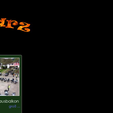
hausbalkon
groß ...